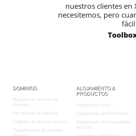
nuestros clientes en
necesitemos, pero cuan
fácil
Toolbox
DOMINIOS
ALOJAMIENTO &
PRODUCTOS
Registro de nombre de
dominio
Alojamiento Linux
Ver precios de dominio
Alojamiento de WordPress
Registro de dominio masivo
Alojamiento de Revendedor
de Linux
Transferencia de dominio
masivo
Servidores dedicados