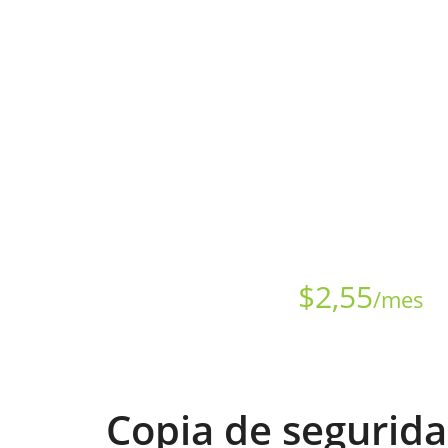
Todos los sitios web-grandes y peque
datos. La copia de seguridad en la n
sitio web al i
Comienza en sólo
$
2,55
/mes
Copia de segurida