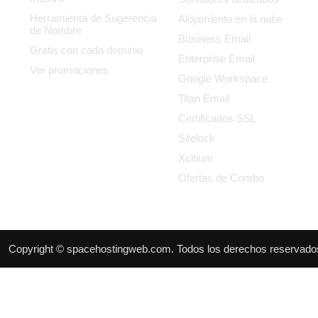
Herramienta de Sugerencia
Alojamiento en la nube
de Nombre
Business Email
Gratis con cada dominio
Enterprise Email
Ver promociones
Google Workspace
Titan Email
Certificados SSL
Sitelock
Xcitium
Ofertas de Combo
Copyright © spacehostingweb.com. Todos los derechos reservado