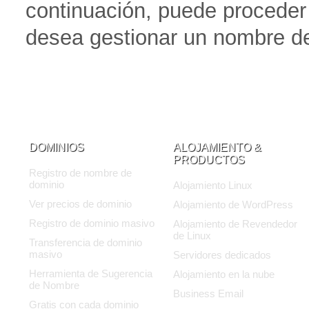
continuación, puede proceder 
desea gestionar un nombre de
DOMINIOS
ALOJAMIENTO &
PRODUCTOS
Registro de nombre de
dominio
Alojamiento Linux
Ver precios de dominio
Alojamiento de WordPress
Registro de dominio masivo
Alojamiento de Revendedor
de Linux
Transferencia de dominio
masivo
Servidores dedicados
Herramienta de Sugerencia
Alojamiento en la nube
de Nombre
Business Email
Gratis con cada dominio