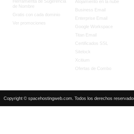
Herramienta de Sugerencia
Alojamiento en la nube
de Nombre
Business Email
Gratis con cada dominio
Enterprise Email
Ver promociones
Google Workspace
Titan Email
Certificados SSL
Sitelock
Xcitium
Ofertas de Combo
Copyright © spacehostingweb.com. Todos los derechos reservado