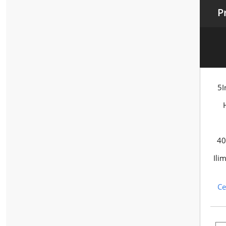
P
5I
40
Ili
Ce