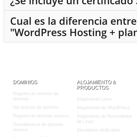
¿Se incluye un certificado
Cual es la diferencia entr
"WordPress Hosting + plan
DOMINIOS
ALOJAMIENTO &
PRODUCTOS
Registro de nombre de
dominio
Alojamiento Linux
Ver precios de dominio
Alojamiento de WordPress
Registro de dominio masivo
Alojamiento de Revendedor
de Linux
Transferencia de dominio
masivo
Servidores dedicados